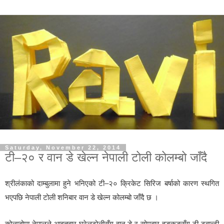
Saturday, November 22, 2014
टी–२० र वान डे खेल्न नेपाली टोली कोलम्बो जाँदै
श्रीलंकाको दाम्बुलामा हुने भनिएको टी–२० क्रिकेट सिरिज बर्षाको कारण स्थगित
भएपछि नेपाली टोली शनिबार वान डे खेल्न कोलम्बो जाँदै छ ।
कोलम्बोमा नेपालले आइतबार घरेलुटोलीसँग वान डे र सोमबार हङकङसँग टी ट्वान्टी