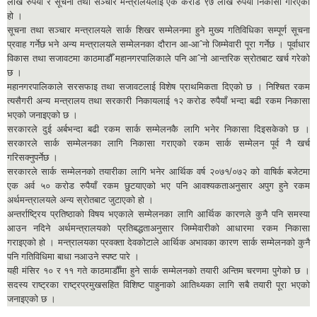
लाख रुपैयाँ र सूचना तथा सञ्चार मन्त्रालयलाई एक करोड ९७ लाख रुपैयाँ निकासा गरिएको
हो ।
सूचना तथा सञ्चार मन्त्रालयले सार्क शिखर सम्मेलनमा हुने मुख्य गतिविधिका सम्पूर्ण सूचना
प्रवाह गर्नेछ भने अन्य मन्त्रालयले सम्मेलनका दौरान आ-आˆनो जिम्मेवारी पूरा गर्नेछ । पूर्वाधार
विकास तथा सजावटमा काठमाडौँ महानगरपालिकाले पनि आˆनो आन्तरिक स्रोतबाट खर्च गरेको
छ ।
महानगरपालिकाले सरसफाइ तथा सजावटलाई विशेष प्राथमिकता दिएको छ । निश्चित रकम
त्यसैगरी अन्य मन्त्रालय तथा सरकारी निकायलाई १२ करोड रुपैयाँ भन्दा बढी रकम निकासा
भएको जनाइएको छ ।
सरकारले दुई अर्बभन्दा बढी रकम सार्क सम्मेलनकै लागि भनेर निकासा दिइसकेको छ ।
सरकारले सार्क सम्मेलनका लागि निकासा गराएको रकम सार्क सम्मेलन पूर्व नै खर्च
गरिसक्नुपर्नेछ ।
सरकारले सार्क सम्मेलनको तयारीका लागि भनेर आर्थिक वर्ष २०७१/०७२ को वाषिर्क बजेटमा
एक अर्व ५० करोड रुपैयाँ रकम छुटयाएको भए पनि आवश्यकताअनुसार अपुग हुने रकम
अर्थमन्त्रालयले अन्य स्रोतबाट जुटाएको हो ।
अन्तर्राष्ट्रिय प्रतिष्ठाको विषय भएकाले सम्मेलनका लागि आर्थिक कारणले कुनै पनि समस्या
आउन नदिने अर्थमन्त्रालयको प्रतिबद्धताअनुसार जिम्मेवारीको आधारमा रकम निकासा
गराइएको हो । मन्त्रालयका प्रवक्ता देवकोटाले आर्थिक अभावका कारण सार्क सम्मेलनको कुनै
पनि गतिविधिमा बाधा नआउने स्पष्ट पारे ।
यही मंसिर १० र ११ गते काठमाडौँमा हुने सार्क सम्मेलनको तयारी अन्तिम चरणमा पुगेको छ ।
सदस्य राष्ट्रका राष्ट्रप्रमुखसहित विशिष्ट पाहुनाको आतिथ्यका लागि सबै तयारी पूरा भएको
जनाइएको छ ।