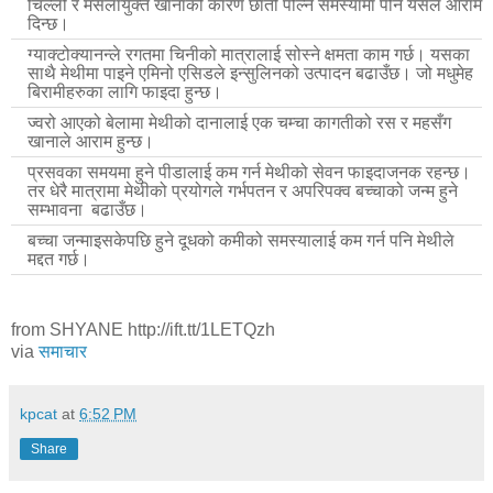
चिल्लो र मसलायुक्त खानाको कारण छाती पोल्ने समस्यामा पनि यसले आराम
दिन्छ।
ग्याक्टोक्यानन्ले रगतमा चिनीको मात्रालाई सोस्ने क्षमता काम गर्छ। यसका
साथै मेथीमा पाइने एमिनो एसिडले इन्सुलिनको उत्पादन बढाउँछ। जो मधुमेह
बिरामीहरुका लागि फाइदा हुन्छ।
ज्वरो आएको बेलामा मेथीको दानालाई एक चम्चा कागतीको रस र महसँग
खानाले आराम हुन्छ।
प्रसवका समयमा हुने पीडालाई कम गर्न मेथीको सेवन फाइदाजनक रहन्छ।
तर धेरै मात्रामा मेथीको प्रयोगले गर्भपतन र अपरिपक्व बच्चाको जन्म हुने
सम्भावना बढाउँछ।
बच्चा जन्माइसकेपछि हुने दूधको कमीको समस्यालाई कम गर्न पनि मेथीले
मद्दत गर्छ।
from SHYANE http://ift.tt/1LETQzh
via
समाचार
kpcat
at
6:52 PM
Share