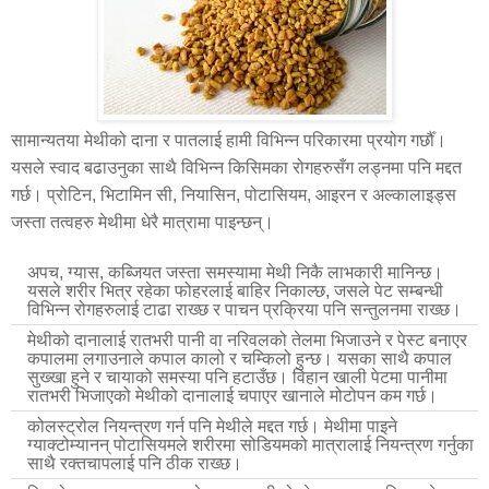
सामान्यतया मेथीको दाना र पातलाई हामी विभिन्न परिकारमा प्रयोग गर्छौँ।
यसले स्वाद बढाउनुका साथै विभिन्न किसिमका रोगहरुसँग लड्नमा पनि मद्दत
गर्छ। प्रोटिन, भिटामिन सी, नियासिन, पोटासियम, आइरन र अल्कालाइड्स
जस्ता तत्वहरु मेथीमा धेरै मात्रामा पाइन्छन्।
अपच, ग्यास, कब्जियत जस्ता समस्यामा मेथी निकै लाभकारी मानिन्छ।
यसले शरीर भित्र रहेका फोहरलाई बाहिर निकाल्छ, जसले पेट सम्बन्धी
विभिन्न रोगहरुलाई टाढा राख्छ र पाचन प्रक्रिया पनि सन्तुलनमा राख्छ।
मेथीको दानालाई रातभरी पानी वा नरिवलको तेलमा भिजाउने र पेस्ट बनाएर
कपालमा लगाउनाले कपाल कालो र चम्किलो हुन्छ। यसका साथै कपाल
सुख्खा हुने र चायाको समस्या पनि हटाउँछ। विहान खाली पेटमा पानीमा
रातभरी भिजाएको मेथीको दानालाई चपाएर खानाले मोटोपन कम गर्छ।
कोलस्ट्रोल नियन्त्रण गर्न पनि मेथीले मद्दत गर्छ। मेथीमा पाइने
ग्याक्टोम्यानन् पोटासियमले शरीरमा सोडियमको मात्रालाई नियन्त्रण गर्नुका
साथै रक्तचापलाई पनि ठीक राख्छ।